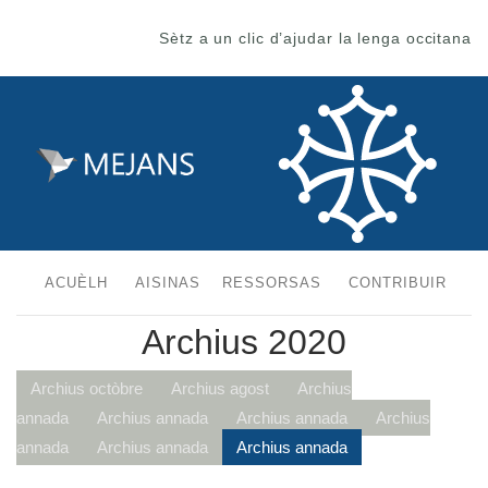
Sètz a un clic d’ajudar la lenga occitana
ACUÈLH
AISINAS
RESSORSAS
CONTRIBUIR
Archius 2020
Archius octòbre
Archius agost
Archius
annada
Archius annada
Archius annada
Archius
annada
Archius annada
Archius annada