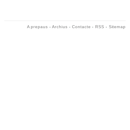
A prepaus
-
Archius
-
Contacte
-
RSS
-
Sitemap