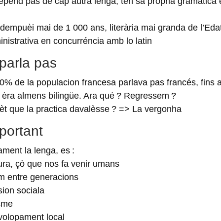
depend pas de cap autra lenga, ten sa pròpria gramatica 
 dempuèi mai de 1 000 ans, literària mai granda de l’Ed
nistrativa en concurréncia amb lo latin
parla pas
0% de la populacion francesa parlava pas francés, fins a
 èra almens bilingüe. Ara qué ? Regressem ?
bèt que la practica davalèsse ? => La vergonha
portant
ment la lenga, es :
tura, çò que nos fa venir umans
am entre generacions
sion sociala
isme
volopament local