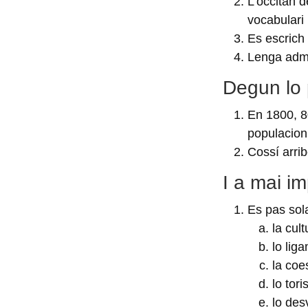
L’occitan 
vocabulari
Es escrich
Lenga admi
Degun lo 
En 1800, 8
populacion
Cossí arri
I a mai im
Es pas sola
la cul
lo lig
la coe
lo tor
lo des