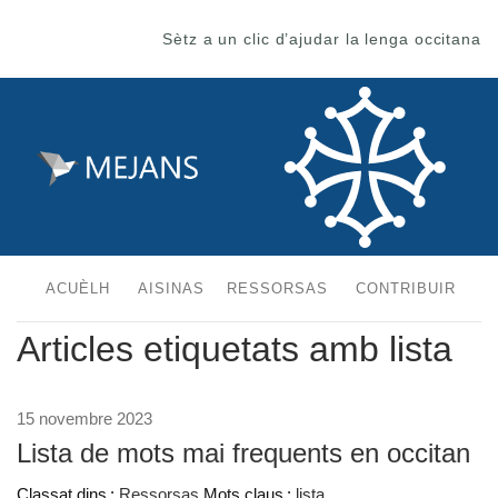
Sètz a un clic d’ajudar la lenga occitana
ACUÈLH
AISINAS
RESSORSAS
CONTRIBUIR
Articles etiquetats amb lista
15 novembre 2023
Lista de mots mai frequents en occitan
Classat dins :
Ressorsas
Mots claus :
lista