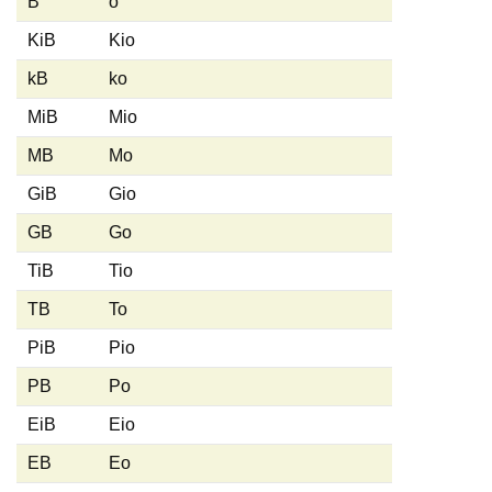
B
o
KiB
Kio
kB
ko
MiB
Mio
MB
Mo
GiB
Gio
GB
Go
TiB
Tio
TB
To
PiB
Pio
PB
Po
EiB
Eio
EB
Eo