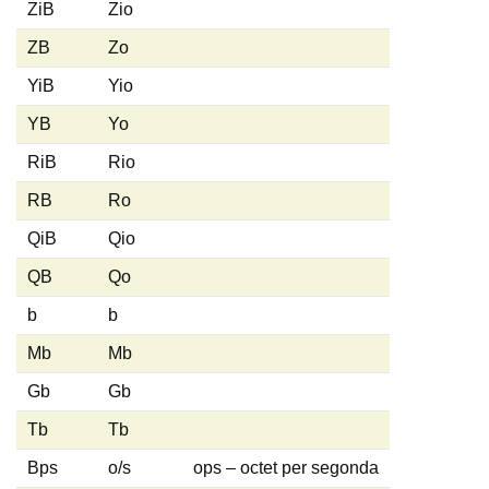
ZiB
Zio
ZB
Zo
YiB
Yio
YB
Yo
RiB
Rio
RB
Ro
QiB
Qio
QB
Qo
b
b
Mb
Mb
Gb
Gb
Tb
Tb
Bps
o/s
ops – octet per segonda