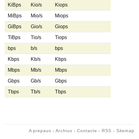
KiBps
Kio/s
Kiops
MiBps
Mio/s
Miops
GiBps
Gio/s
Giops
TiBps
Tio/s
Tiops
bps
b/s
bps
Kbps
Kb/s
Kbps
Mbps
Mb/s
Mbps
Gbps
Gb/s
Gbps
Tbps
Tb/s
Tbps
A prepaus
-
Archius
-
Contacte
-
RSS
-
Sitemap